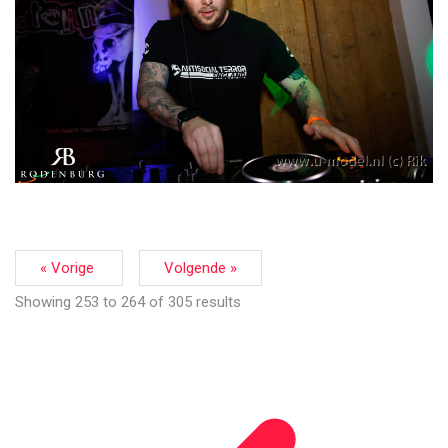
« Vorige
Volgende »
Showing
253
to
264
of
305
results