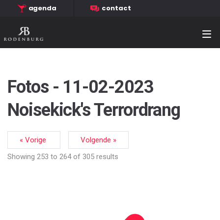
agenda
contact
Fotos - 11-02-2023
Noisekick's Terrordrang
« Vorige
Volgende »
Showing
253
to
264
of
305
results