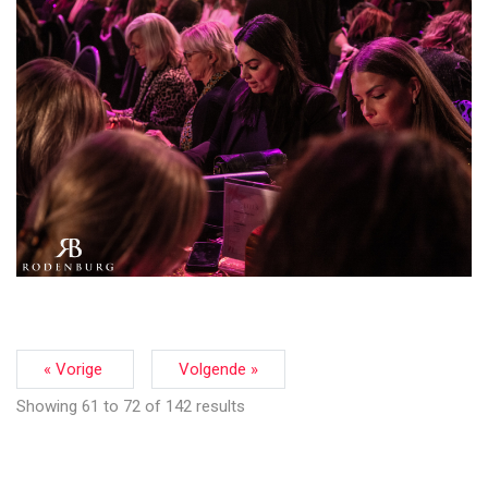
« Vorige
Volgende »
Showing
61
to
72
of
142
results